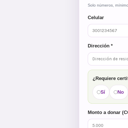
Solo números, mínimo 
Celular
Dirección *
¿Requiere certi
Sí
No
Monto a donar (C