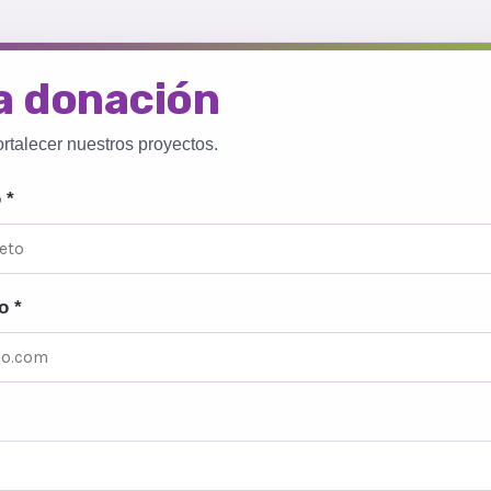
a donación
ortalecer nuestros proyectos.
 *
o *