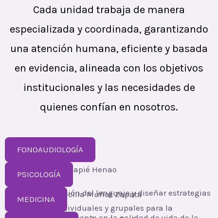
Cada unidad trabaja de manera
especializada y coordinada, garantizando
una atención humana, eficiente y basada
en evidencia, alineada con los objetivos
institucionales y las necesidades de
quienes confían en nosotros.
FONOAUDIOLOGÍA
Líder:
Liliana Hincapié Henao
PSICOLOGÍA
Realizar evaluación del lenguaje y diseñar estrategias
Líder:
Claudia Cecilia Muñoz Zapata
MEDICINA
terapéuticas individuales y grupales para la
Impactar positivamente en la calidad de vida de la