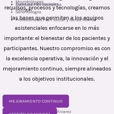
Microbiólogas
Trabajadores Sociales
Química Farmacéutica
recursos, procesos y tecnologías, creamos
Biólogas
Gerontólogos
las bases que permiten a los equipos
Profesionales Plan Social y Salud Mental
asistenciales enfocarse en lo más
importante: el bienestar de los pacientes y
participantes. Nuestro compromiso es con
la excelencia operativa, la innovación y el
mejoramiento continuo, siempre alineados
a los objetivos institucionales.
MEJORAMIENTO CONTINUO
Líder:
Erika Andrea Gallego Álvarez